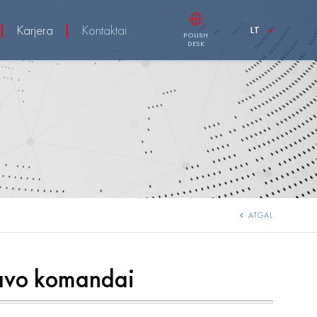
Karjera
Kontaktai
LT
POLISH
DESK
ATGAL
 savo komandai