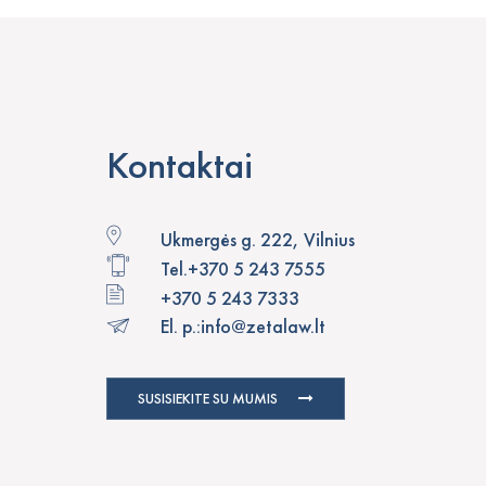
Kontaktai
Ukmergės g. 222, Vilnius
Tel.
+370 5 243 7555
+370 5 243 7333
El. p.:
info@zetalaw.lt
SUSISIEKITE SU MUMIS