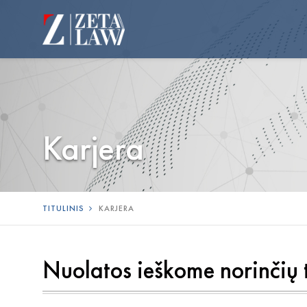
Karjera
TITULINIS
KARJERA
Nuolatos ieškome norinčių t