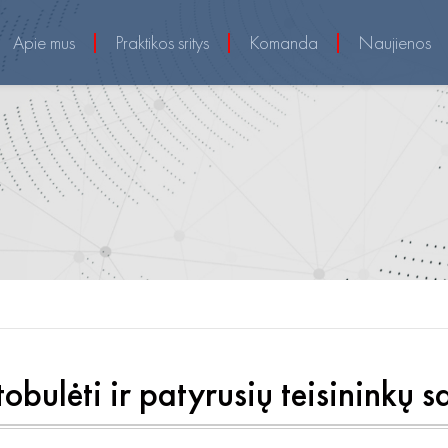
Apie mus
Praktikos sritys
Komanda
Naujienos
obulėti ir patyrusių teisininkų